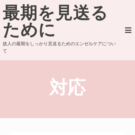
Skip
最期を見送る
to
content
ために
故人の最期をしっかり見送るためのエンゼルケアについ
て
対応